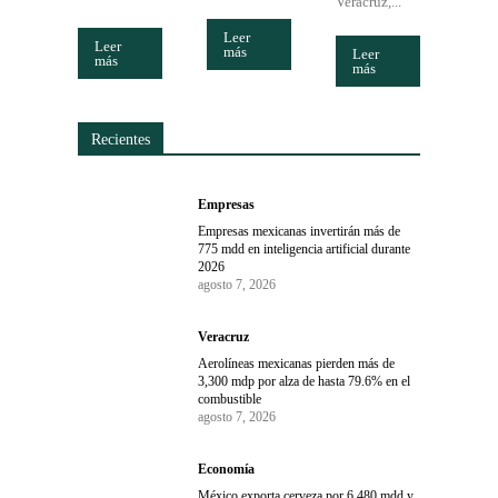
Veracruz,...
Leer
Leer
más
Leer
más
más
Recientes
Empresas
Empresas mexicanas invertirán más de
775 mdd en inteligencia artificial durante
2026
agosto 7, 2026
Veracruz
Aerolíneas mexicanas pierden más de
3,300 mdp por alza de hasta 79.6% en el
combustible
agosto 7, 2026
Economía
México exporta cerveza por 6,480 mdd y