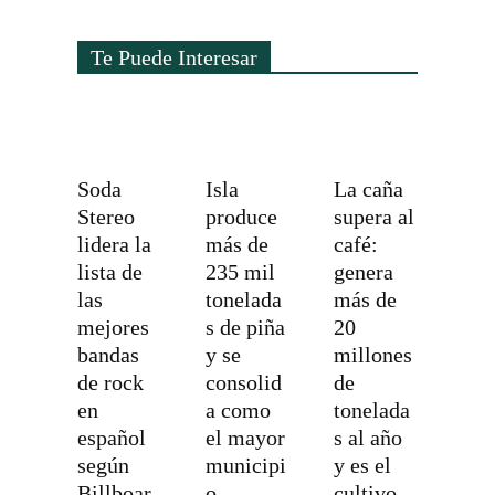
Te Puede Interesar
Soda
Isla
La caña
Stereo
produce
supera al
lidera la
más de
café:
lista de
235 mil
genera
las
tonelada
más de
mejores
s de piña
20
bandas
y se
millones
de rock
consolid
de
en
a como
tonelada
español
el mayor
s al año
según
municipi
y es el
Billboar
o
cultivo