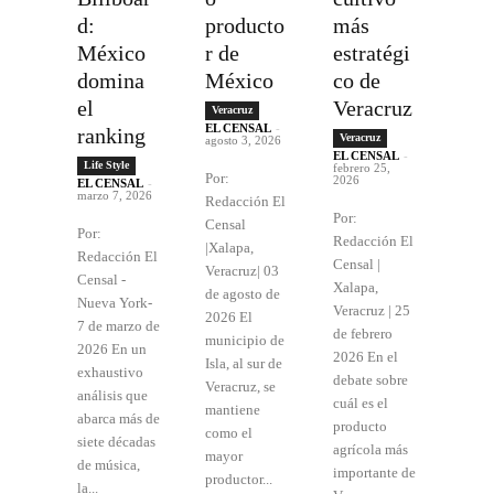
d:
producto
más
México
r de
estratégi
domina
México
co de
el
Veracruz
Veracruz
EL CENSAL
-
ranking
Veracruz
agosto 3, 2026
EL CENSAL
-
Life Style
febrero 25,
Por:
2026
EL CENSAL
-
marzo 7, 2026
Redacción El
Por:
Censal
Por:
Redacción El
|Xalapa,
Redacción El
Censal |
Veracruz| 03
Censal -
Xalapa,
de agosto de
Nueva York-
Veracruz | 25
2026 El
7 de marzo de
de febrero
municipio de
2026 En un
2026 En el
Isla, al sur de
exhaustivo
debate sobre
Veracruz, se
análisis que
cuál es el
mantiene
abarca más de
producto
como el
siete décadas
agrícola más
mayor
de música,
importante de
productor...
la...