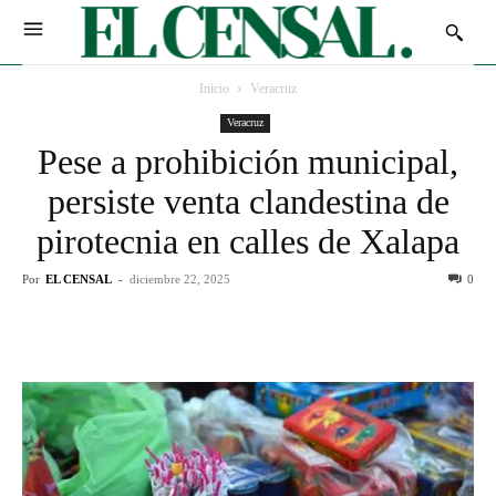
Inicio
Veracruz
Veracruz
Pese a prohibición municipal,
persiste venta clandestina de
pirotecnia en calles de Xalapa
Por
EL CENSAL
-
diciembre 22, 2025
0