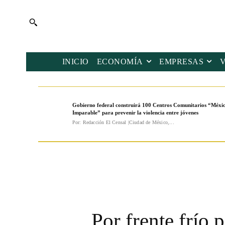
INICIO
ECONOMÍA
EMPRESAS
Gobierno federal construirá 100 Centros Comunitarios “Méxi
Imparable” para prevenir la violencia entre jóvenes
Por: Redacción El Censal |Ciudad de México,...
Por frente frío