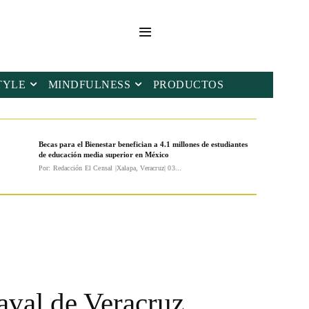
TYLE
MINDFULNESS
PRODUCTOS
Becas para el Bienestar benefician a 4.1 millones de estudiantes
de educación media superior en México
Por: Redacción El Censal |Xalapa, Veracruz| 03...
aval de Veracruz