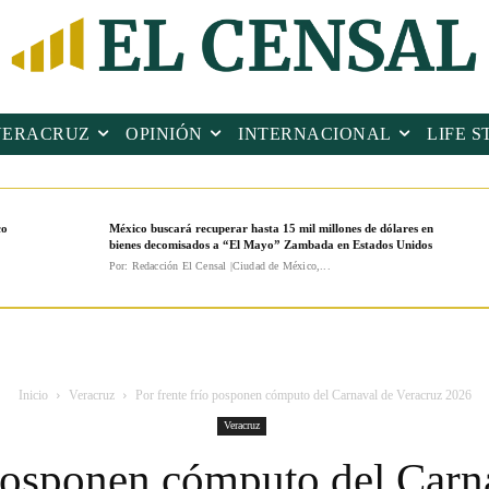
VERACRUZ
OPINIÓN
INTERNACIONAL
LIFE S
co
México buscará recuperar hasta 15 mil millones de dólares en
bienes decomisados a “El Mayo” Zambada en Estados Unidos
Por: Redacción El Censal |Ciudad de México,...
Inicio
Veracruz
Por frente frío posponen cómputo del Carnaval de Veracruz 2026
Veracruz
 posponen cómputo del Carn