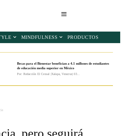
TYLE
MINDFULNESS
PRODUCTOS
Becas para el Bienestar benefician a 4.1 millones de estudiantes
de educación media superior en México
Por: Redacción El Censal |Xalapa, Veracruz| 03...
cia
cia, pero seguirá