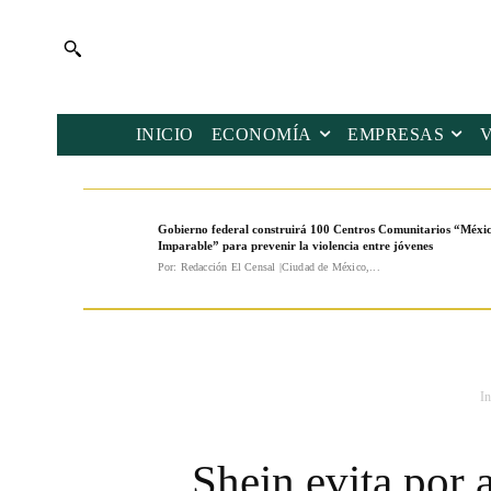
INICIO
ECONOMÍA
EMPRESAS
Gobierno federal construirá 100 Centros Comunitarios “Méxi
Imparable” para prevenir la violencia entre jóvenes
Por: Redacción El Censal |Ciudad de México,...
In
Shein evita por 