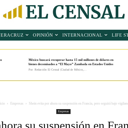
VERACRUZ
OPINIÓN
INTERNACIONAL
LIFE S
co
México buscará recuperar hasta 15 mil millones de dólares en
bienes decomisados a “El Mayo” Zambada en Estados Unidos
Por: Redacción El Censal |Ciudad de México,...
icio
Empresas
Shein evita por ahora su suspensión en Francia, pero seguirá bajo vigilan
Empresas
ahora su suspensión en Fran