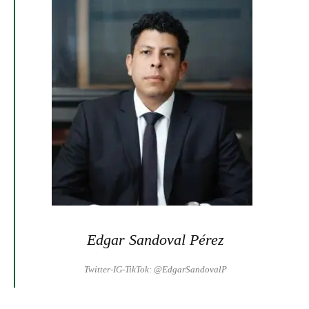
Edgar Sandoval Pérez
Twitter-IG-TikTok: @EdgarSandovalP