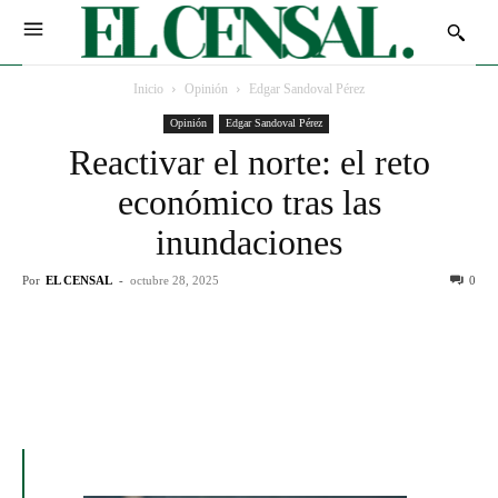
Inicio
Opinión
Edgar Sandoval Pérez
Opinión
Edgar Sandoval Pérez
Reactivar el norte: el reto
económico tras las
inundaciones
Por
EL CENSAL
-
octubre 28, 2025
0