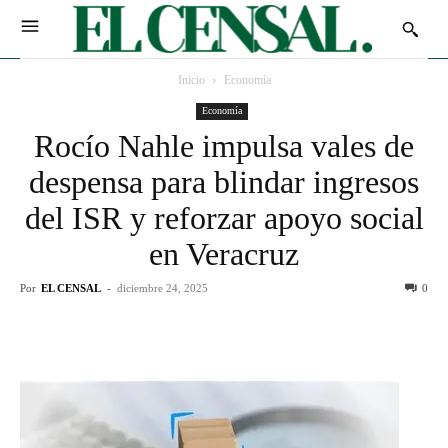
Inicio
Economía
Economía
Rocío Nahle impulsa vales de
despensa para blindar ingresos
del ISR y reforzar apoyo social
en Veracruz
Por
EL CENSAL
-
diciembre 24, 2025
0