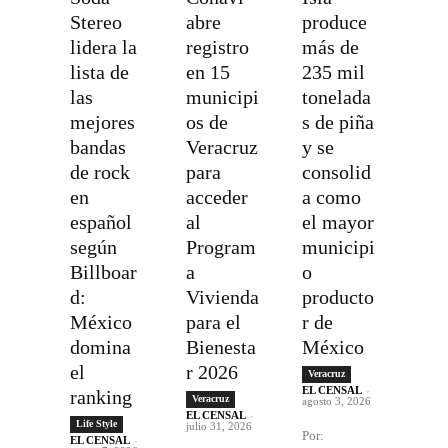
Stereo
abre
produce
lidera la
registro
más de
lista de
en 15
235 mil
las
municipi
tonelada
mejores
os de
s de piña
bandas
Veracruz
y se
de rock
para
consolid
en
acceder
a como
español
al
el mayor
según
Program
municipi
Billboar
a
o
d:
Vivienda
producto
México
para el
r de
domina
Bienesta
México
el
r 2026
Veracruz
EL CENSAL
-
ranking
Veracruz
agosto 3, 2026
EL CENSAL
-
Life Style
julio 31, 2026
Por:
EL CENSAL
-