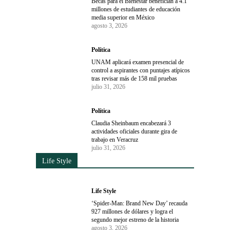
Becas para el Bienestar benefician a 4.1
millones de estudiantes de educación
media superior en México
agosto 3, 2026
Política
UNAM aplicará examen presencial de
control a aspirantes con puntajes atípicos
tras revisar más de 158 mil pruebas
julio 31, 2026
Política
Claudia Sheinbaum encabezará 3
actividades oficiales durante gira de
trabajo en Veracruz
julio 31, 2026
Life Style
Life Style
‘Spider-Man: Brand New Day’ recauda
927 millones de dólares y logra el
segundo mejor estreno de la historia
agosto 3, 2026