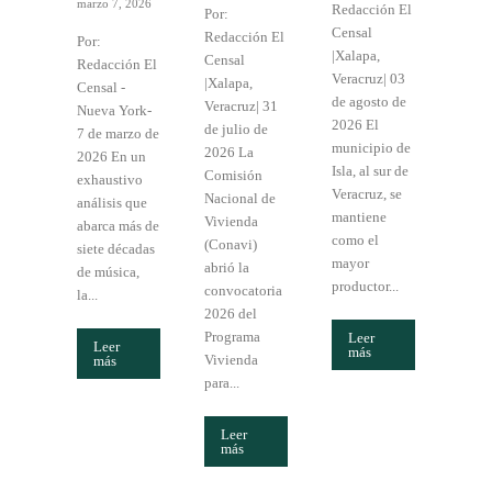
marzo 7, 2026
Redacción El
Por:
Censal
Redacción El
Por:
|Xalapa,
Censal
Redacción El
Veracruz| 03
|Xalapa,
Censal -
de agosto de
Veracruz| 31
Nueva York-
2026 El
de julio de
7 de marzo de
municipio de
2026 La
2026 En un
Isla, al sur de
Comisión
exhaustivo
Veracruz, se
Nacional de
análisis que
mantiene
Vivienda
abarca más de
como el
(Conavi)
siete décadas
mayor
abrió la
de música,
productor...
convocatoria
la...
2026 del
Programa
Leer
Leer
más
Vivienda
más
para...
Leer
más