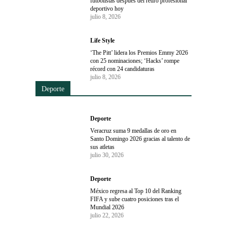
futbolistas después del retiro profesional
deportivo hoy
julio 8, 2026
Life Style
‘The Pitt’ lidera los Premios Emmy 2026
con 25 nominaciones; ‘Hacks’ rompe
récord con 24 candidaturas
julio 8, 2026
Deporte
Deporte
Veracruz suma 9 medallas de oro en
Santo Domingo 2026 gracias al talento de
sus atletas
julio 30, 2026
Deporte
México regresa al Top 10 del Ranking
FIFA y sube cuatro posiciones tras el
Mundial 2026
julio 22, 2026