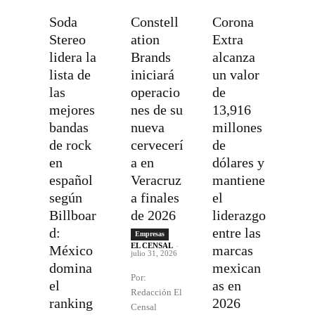
Soda
Constell
Corona
Stereo
ation
Extra
lidera la
Brands
alcanza
lista de
iniciará
un valor
las
operacio
de
mejores
nes de su
13,916
bandas
nueva
millones
de rock
cervecerí
de
en
a en
dólares y
español
Veracruz
mantiene
según
a finales
el
Billboar
de 2026
liderazgo
d:
entre las
Empresas
EL CENSAL
-
México
marcas
julio 31, 2026
domina
mexican
Por:
el
as en
Redacción El
ranking
2026
Censal