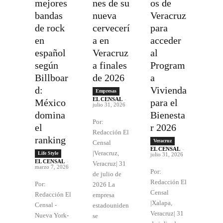
mejores
nes de su
os de
bandas
nueva
Veracruz
de rock
cervecerí
para
en
a en
acceder
español
Veracruz
al
según
a finales
Program
Billboar
de 2026
a
d:
Vivienda
Empresas
EL CENSAL
-
México
para el
julio 31, 2026
domina
Bienesta
Por:
el
r 2026
Redacción El
ranking
Veracruz
Censal
EL CENSAL
-
|Veracruz,
Life Style
julio 31, 2026
EL CENSAL
-
Veracruz| 31
marzo 7, 2026
Por:
de julio de
Redacción El
Por:
2026 La
Censal
Redacción El
empresa
|Xalapa,
Censal -
estadouniden
Veracruz| 31
Nueva York-
se