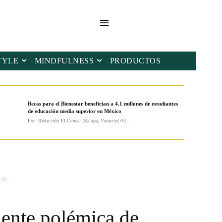
TYLE
MINDFULNESS
PRODUCTOS
Becas para el Bienestar benefician a 4.1 millones de estudiantes
de educación media superior en México
Por: Redacción El Censal |Xalapa, Veracruz| 03...
de...
iente polémica de