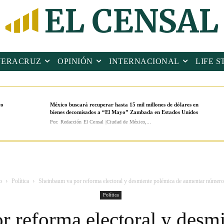
VERACRUZ
OPINIÓN
INTERNACIONAL
LIFE S
co
México buscará recuperar hasta 15 mil millones de dólares en
bienes decomisados a “El Mayo” Zambada en Estados Unidos
Por: Redacción El Censal |Ciudad de México,...
o
Política
Sheinbaum va por reforma electoral y desmiente polémica de aumentar número 
Política
 reforma electoral y desm