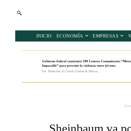
INICIO
ECONOMÍA
EMPRESAS
Gobierno federal construirá 100 Centros Comunitarios “Méxi
Imparable” para prevenir la violencia entre jóvenes
Por: Redacción El Censal |Ciudad de México,...
Inici
Sheinbaum va por