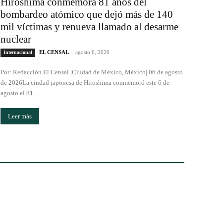
Hiroshima conmemora 81 años del
bombardeo atómico que dejó más de 140
mil víctimas y renueva llamado al desarme
nuclear
EL CENSAL
-
agosto 6, 2026
Internacional
Por: Redacción El Censal |Ciudad de México, México| 06 de agosto
de 2026La ciudad japonesa de Hiroshima conmemoró este 6 de
agosto el 81...
Leer más