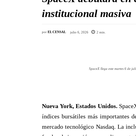
institucional masiva
por
EL CENSAL
julio 6, 2026
2
min.
SpaceX llega este martes 6 de ju
Nueva York, Estados Unidos.
SpaceX 
índices bursátiles más importantes 
mercado tecnológico Nasdaq. La inclu