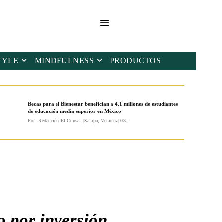
TYLE
MINDFULNESS
PRODUCTOS
Becas para el Bienestar benefician a 4.1 millones de estudiantes
de educación media superior en México
Por: Redacción El Censal |Xalapa, Veracruz| 03...
 por inversión