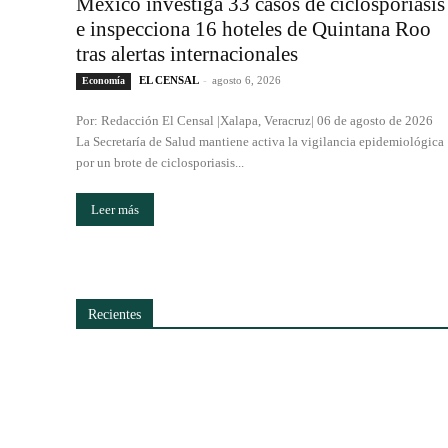
México investiga 33 casos de ciclosporiasis
e inspecciona 16 hoteles de Quintana Roo
tras alertas internacionales
EL CENSAL
-
agosto 6, 2026
Economía
Por: Redacción El Censal |Xalapa, Veracruz| 06 de agosto de 2026
La Secretaría de Salud mantiene activa la vigilancia epidemiológica
por un brote de ciclosporiasis...
Leer más
Recientes