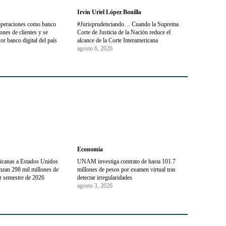
Irvin Uriel López Bonilla
operaciones como banco
#Jurisprudenciando… Cuando la Suprema
nes de clientes y se
Corte de Justicia de la Nación reduce el
or banco digital del país
alcance de la Corte Interamericana
agosto 6, 2026
Economía
icanas a Estados Unidos
UNAM investiga contrato de hasta 101.7
nzan 298 mil millones de
millones de pesos por examen virtual tras
er semestre de 2026
detectar irregularidades
agosto 3, 2026