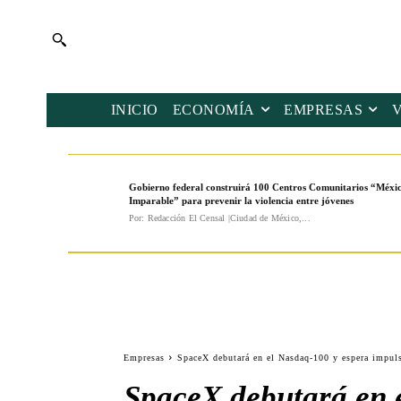
INICIO
ECONOMÍA
EMPRESAS
Gobierno federal construirá 100 Centros Comunitarios “Méxi
Imparable” para prevenir la violencia entre jóvenes
Por: Redacción El Censal |Ciudad de México,...
Empresas
SpaceX debutará en el Nasdaq-100 y espera impuls
SpaceX debutará en e