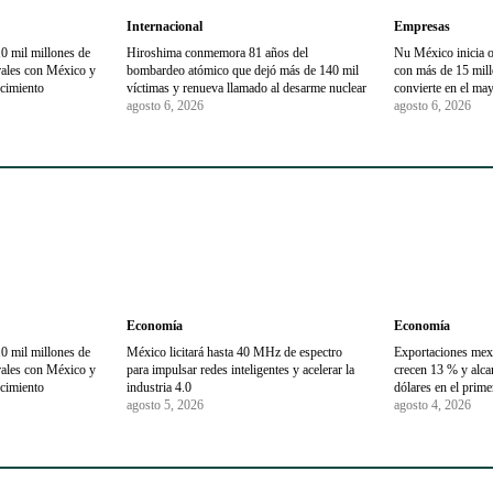
Internacional
Empresas
0 mil millones de
Hiroshima conmemora 81 años del
Nu México inicia 
trales con México y
bombardeo atómico que dejó más de 140 mil
con más de 15 millo
ecimiento
víctimas y renueva llamado al desarme nuclear
convierte en el may
agosto 6, 2026
agosto 6, 2026
Economía
Economía
0 mil millones de
México licitará hasta 40 MHz de espectro
Exportaciones mex
trales con México y
para impulsar redes inteligentes y acelerar la
crecen 13 % y alca
ecimiento
industria 4.0
dólares en el prim
agosto 5, 2026
agosto 4, 2026