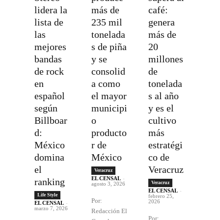
lidera la
más de
café:
lista de
235 mil
genera
las
tonelada
más de
mejores
s de piña
20
bandas
y se
millones
de rock
consolid
de
en
a como
tonelada
español
el mayor
s al año
según
municipi
y es el
Billboar
o
cultivo
d:
producto
más
México
r de
estratégi
domina
México
co de
el
Veracruz
Veracruz
EL CENSAL
-
ranking
Veracruz
agosto 3, 2026
EL CENSAL
-
Life Style
febrero 25,
Por:
2026
EL CENSAL
-
marzo 7, 2026
Redacción El
Por: