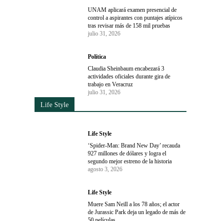
UNAM aplicará examen presencial de
control a aspirantes con puntajes atípicos
tras revisar más de 158 mil pruebas
julio 31, 2026
Política
Claudia Sheinbaum encabezará 3
actividades oficiales durante gira de
trabajo en Veracruz
julio 31, 2026
Life Style
Life Style
‘Spider-Man: Brand New Day’ recauda
927 millones de dólares y logra el
segundo mejor estreno de la historia
agosto 3, 2026
Life Style
Muere Sam Neill a los 78 años; el actor
de Jurassic Park deja un legado de más de
50 películas