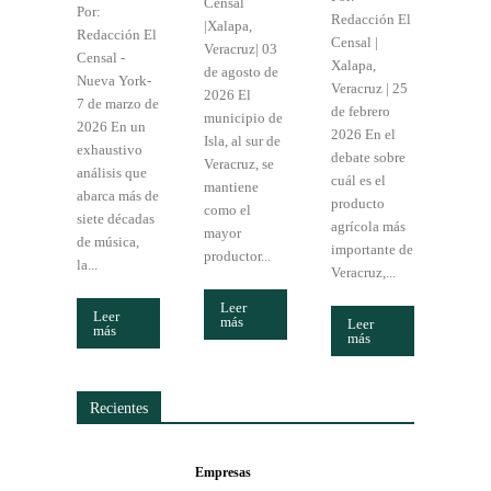
Censal
Por:
Redacción El
|Xalapa,
Redacción El
Censal |
Veracruz| 03
Censal -
Xalapa,
de agosto de
Nueva York-
Veracruz | 25
2026 El
7 de marzo de
de febrero
municipio de
2026 En un
2026 En el
Isla, al sur de
exhaustivo
debate sobre
Veracruz, se
análisis que
cuál es el
mantiene
abarca más de
producto
como el
siete décadas
agrícola más
mayor
de música,
importante de
productor...
la...
Veracruz,...
Leer
Leer
más
Leer
más
más
Recientes
Empresas