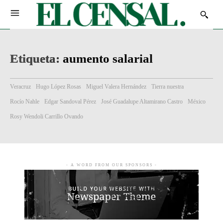
Etiqueta:
aumento salarial
Veracruz
Hugo López Rosas
Miguel Valera Hernández
Tierra nuestra
Rocío Nahle
Edgar Sandoval Pérez
José Guadalupe Altamirano Castro
México
Rosy Wendoli Carrillo Ovando
- A WORD FROM OUR SPONSORS -