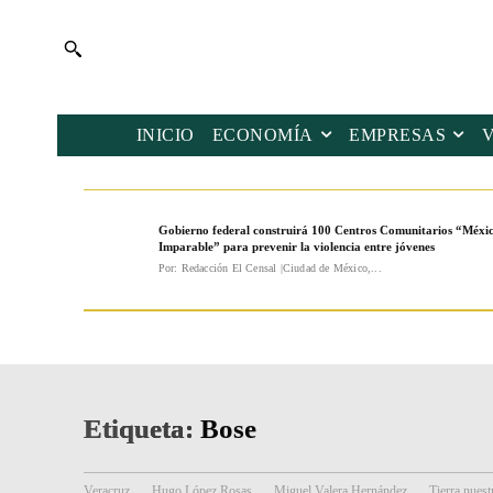
INICIO
ECONOMÍA
EMPRESAS
Gobierno federal construirá 100 Centros Comunitarios “Méxi
Imparable” para prevenir la violencia entre jóvenes
Por: Redacción El Censal |Ciudad de México,...
Etiqueta:
Bose
Veracruz
Hugo López Rosas
Miguel Valera Hernández
Tierra nuest