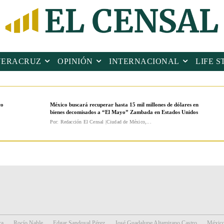
VERACRUZ
OPINIÓN
INTERNACIONAL
LIFE S
co
México buscará recuperar hasta 15 mil millones de dólares en
bienes decomisados a “El Mayo” Zambada en Estados Unidos
Por: Redacción El Censal |Ciudad de México,...
ra
Rocío Nahle
Edgar Sandoval Pérez
José Guadalupe Altamirano Castro
Méxic