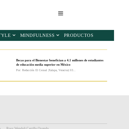
TYLE
MINDFULNESS
PRODUCTOS
Becas para el Bienestar benefician a 4.1 millones de estudiantes
de educación media superior en México
Por: Redacción El Censal |Xalapa, Veracruz| 03...
o
Rosy Wendoli Carrillo Ovando