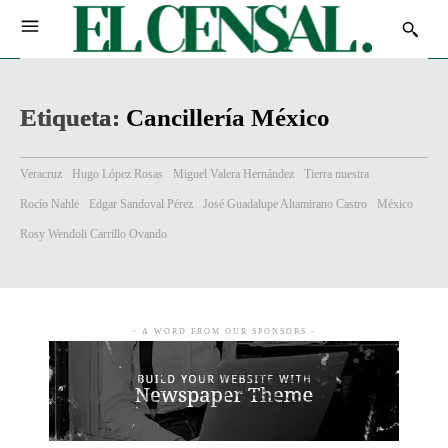
Etiqueta:
Cancillería México
Veracruz
Hugo López Rosas
Miguel Valera Hernández
Tierra nuestra
Rocío Nahle
Edgar Sandoval Pérez
José Guadalupe Altamirano Castro
México
Rosy Wendoli Carrillo Ovando
- A WORD FROM OUR SPONSORS -