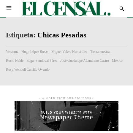
Etiqueta:
Chicas Pesadas
Veracruz
Hugo López Rosas
Miguel Valera Hernández
Tierra nuestra
Rocío Nahle
Edgar Sandoval Pérez
José Guadalupe Altamirano Castro
México
Rosy Wendoli Carrillo Ovando
- A WORD FROM OUR SPONSORS -