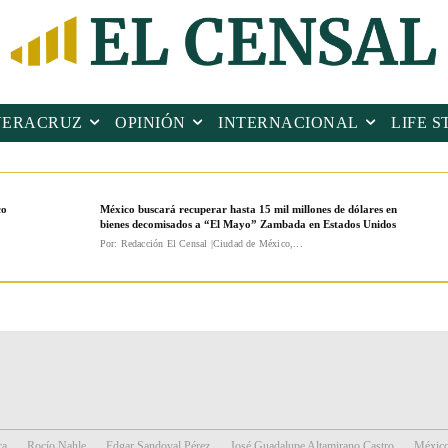
VERACRUZ
OPINIÓN
INTERNACIONAL
LIFE S
co
México buscará recuperar hasta 15 mil millones de dólares en
bienes decomisados a “El Mayo” Zambada en Estados Unidos
Por: Redacción El Censal |Ciudad de México,...
ra
Rocío Nahle
Edgar Sandoval Pérez
José Guadalupe Altamirano Castro
Méxic