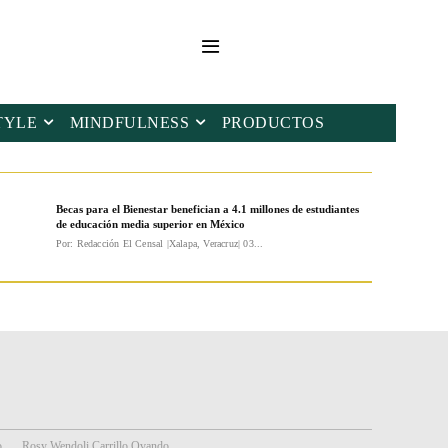
TYLE
MINDFULNESS
PRODUCTOS
Becas para el Bienestar benefician a 4.1 millones de estudiantes
de educación media superior en México
Por: Redacción El Censal |Xalapa, Veracruz| 03...
o
Rosy Wendoli Carrillo Ovando