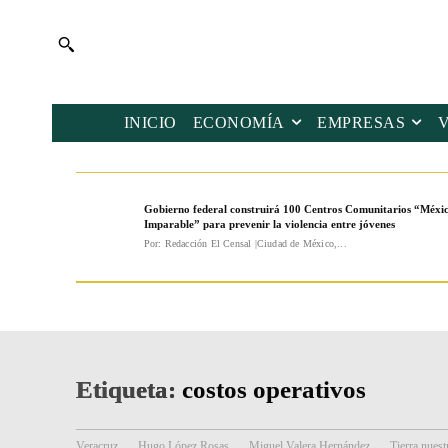
INICIO
ECONOMÍA
EMPRESAS
Gobierno federal construirá 100 Centros Comunitarios “Méxi
Imparable” para prevenir la violencia entre jóvenes
Por: Redacción El Censal |Ciudad de México,...
Etiqueta:
costos operativos
Veracruz
Hugo López Rosas
Miguel Valera Hernández
Tierra nuest