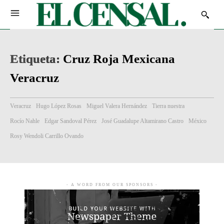
Etiqueta:
Cruz Roja Mexicana
Veracruz
Veracruz
Hugo López Rosas
Miguel Valera Hernández
Tierra nuestra
Rocío Nahle
Edgar Sandoval Pérez
José Guadalupe Altamirano Castro
México
Rosy Wendoli Carrillo Ovando
- A WORD FROM OUR SPONSORS -