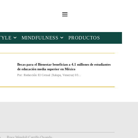
TYLE
MINDFULNESS
PRODUCTOS
Becas para el Bienestar benefician a 4.1 millones de estudiantes
de educación media superior en México
Por: Redacción El Censal |Xalapa, Veracruz| 03...
o
Rosy Wendoli Carrillo Ovando