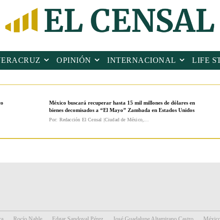
VERACRUZ
OPINIÓN
INTERNACIONAL
LIFE S
co
México buscará recuperar hasta 15 mil millones de dólares en
bienes decomisados a “El Mayo” Zambada en Estados Unidos
Por: Redacción El Censal |Ciudad de México,...
ra
Rocío Nahle
Edgar Sandoval Pérez
José Guadalupe Altamirano Castro
Méxic