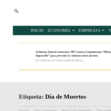
INICIO
ECONOMÍA
EMPRESAS
Gobierno federal construirá 100 Centros Comunitarios “Méxi
Imparable” para prevenir la violencia entre jóvenes
Por: Redacción El Censal |Ciudad de México,...
Etiqueta:
Día de Muertos
Veracruz
Hugo López Rosas
Miguel Valera Hernández
Tierra nuest