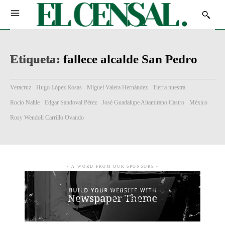
Etiqueta:
fallece alcalde San Pedro
Veracruz
Hugo López Rosas
Miguel Valera Hernández
Tierra nuestra
Rocío Nahle
Edgar Sandoval Pérez
José Guadalupe Altamirano Castro
México
Rosy Wendoli Carrillo Ovando
- A WORD FROM OUR SPONSORS -