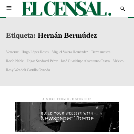
Etiqueta:
Hernán Bermúdez
Veracruz
Hugo López Rosas
Miguel Valera Hernández
Tierra nuestra
Rocío Nahle
Edgar Sandoval Pérez
José Guadalupe Altamirano Castro
México
Rosy Wendoli Carrillo Ovando
- A WORD FROM OUR SPONSORS -