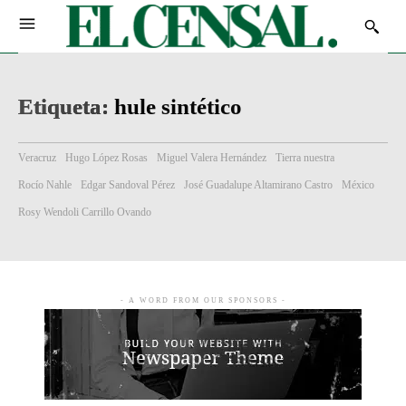
Etiqueta:
hule sintético
Veracruz
Hugo López Rosas
Miguel Valera Hernández
Tierra nuestra
Rocío Nahle
Edgar Sandoval Pérez
José Guadalupe Altamirano Castro
México
Rosy Wendoli Carrillo Ovando
- A WORD FROM OUR SPONSORS -