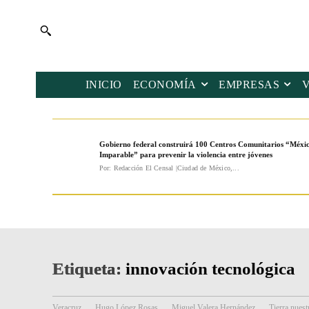
INICIO
ECONOMÍA
EMPRESAS
Gobierno federal construirá 100 Centros Comunitarios “Méxi
Imparable” para prevenir la violencia entre jóvenes
Por: Redacción El Censal |Ciudad de México,...
Etiqueta:
innovación tecnológica
Veracruz
Hugo López Rosas
Miguel Valera Hernández
Tierra nuest