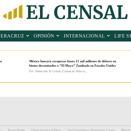
VERACRUZ
OPINIÓN
INTERNACIONAL
LIFE S
co
México buscará recuperar hasta 15 mil millones de dólares en
bienes decomisados a “El Mayo” Zambada en Estados Unidos
Por: Redacción El Censal |Ciudad de México,...
ra
Rocío Nahle
Edgar Sandoval Pérez
José Guadalupe Altamirano Castro
Méxic