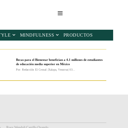
TYLE
MINDFULNESS
PRODUCTOS
Becas para el Bienestar benefician a 4.1 millones de estudiantes
de educación media superior en México
Por: Redacción El Censal |Xalapa, Veracruz| 03...
o
Rosy Wendoli Carrillo Ovando