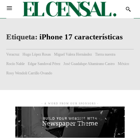
Etiqueta:
iPhone 17 características
Veracruz
Hugo López Rosas
Miguel Valera Hernández
Tierra nuestra
Rocío Nahle
Edgar Sandoval Pérez
José Guadalupe Altamirano Castro
México
Rosy Wendoli Carrillo Ovando
- A WORD FROM OUR SPONSORS -