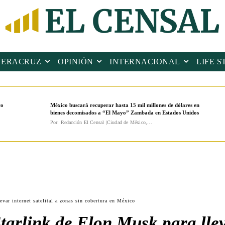
VERACRUZ
OPINIÓN
INTERNACIONAL
LIFE S
co
México buscará recuperar hasta 15 mil millones de dólares en
bienes decomisados a “El Mayo” Zambada en Estados Unidos
Por: Redacción El Censal |Ciudad de México,...
evar internet satelital a zonas sin cobertura en México
Starlink de Elon Musk para lleva