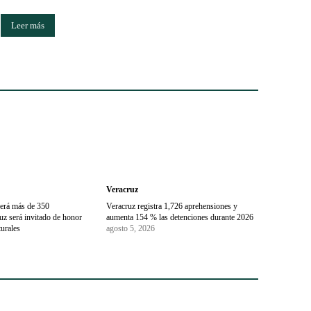
Leer más
Veracruz
erá más de 350
Veracruz registra 1,726 aprehensiones y
uz será invitado de honor
aumenta 154 % las detenciones durante 2026
turales
agosto 5, 2026