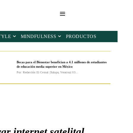
TYLE
MINDFULNESS
PRODUCTOS
Becas para el Bienestar benefician a 4.1 millones de estudiantes
de educación media superior en México
Por: Redacción El Censal |Xalapa, Veracruz| 03...
r internet satelital