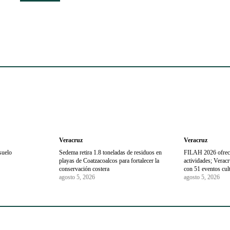
Veracruz
Veracruz
suelo
Sedema retira 1.8 toneladas de residuos en
FILAH 2026 ofrec
playas de Coatzacoalcos para fortalecer la
actividades; Veracr
conservación costera
con 51 eventos cul
agosto 5, 2026
agosto 5, 2026