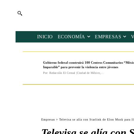
INICIO
ECONOMÍA
EMPRESAS
Gobierno federal construirá 100 Centros Comunitarios “Méxi
Imparable” para prevenir la violencia entre jóvenes
Por: Redacción El Censal |Ciudad de México,...
Empresas
Televisa se alía con Starlink de Elon Musk para ll
Televisa se alía con 