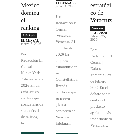
EL CENSAL
-
México
estratégi
julio 31, 2026
domina
co de
Por:
el
Veracruz
Redacción El
ranking
Veracruz
Censal
EL CENSAL
-
|Veracruz,
Life Style
febrero 25,
2026
EL CENSAL
-
Veracruz| 31
marzo 7, 2026
de julio de
Por:
Por:
2026 La
Redacción El
Redacción El
empresa
Censal |
Censal -
estadouniden
Xalapa,
Nueva York-
se
Veracruz | 25
7 de marzo de
Constellation
de febrero
2026 En un
Brands
2026 En el
exhaustivo
confirmó que
debate sobre
análisis que
su nueva
cuál es el
abarca más de
planta
producto
siete décadas
cervecera en
agrícola más
de música,
Veracruz
importante de
la...
iniciará...
Veracruz,...