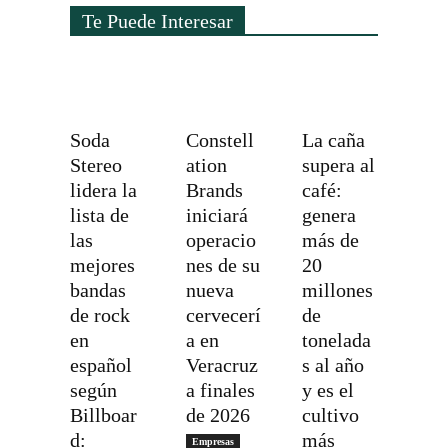
Te Puede Interesar
Soda
Constell
La caña
Stereo
ation
supera al
lidera la
Brands
café:
lista de
iniciará
genera
las
operacio
más de
mejores
nes de su
20
bandas
nueva
millones
de rock
cervecerí
de
en
a en
tonelada
español
Veracruz
s al año
según
a finales
y es el
Billboar
de 2026
cultivo
d:
más
Empresas