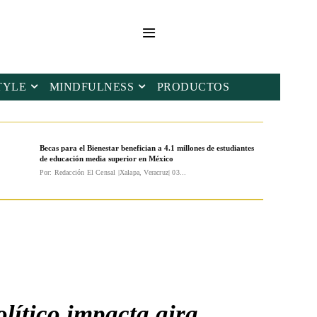
TYLE
MINDFULNESS
PRODUCTOS
Becas para el Bienestar benefician a 4.1 millones de estudiantes
de educación media superior en México
Por: Redacción El Censal |Xalapa, Veracruz| 03...
lítico impacta gira