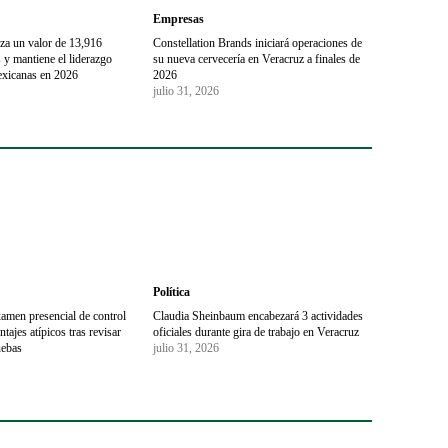
Empresas
za un valor de 13,916
Constellation Brands iniciará operaciones de
 y mantiene el liderazgo
su nueva cervecería en Veracruz a finales de
exicanas en 2026
2026
julio 31, 2026
Política
men presencial de control
Claudia Sheinbaum encabezará 3 actividades
tajes atípicos tras revisar
oficiales durante gira de trabajo en Veracruz
uebas
julio 31, 2026