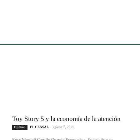
Toy Story 5 y la economía de la atención
EL CENSAL
-
agosto 7, 2026
Opinión
Rosy Wendoli Carrillo Ovando Economista, Especialista en