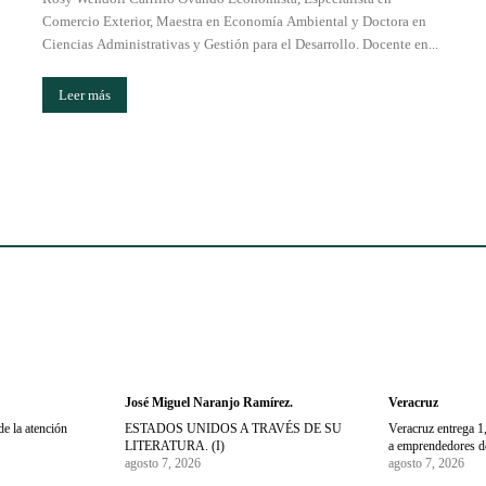
Comercio Exterior, Maestra en Economía Ambiental y Doctora en
Ciencias Administrativas y Gestión para el Desarrollo. Docente en...
Leer más
José Miguel Naranjo Ramírez.
Veracruz
de la atención
ESTADOS UNIDOS A TRAVÉS DE SU
Veracruz entrega 
LITERATURA. (I)
a emprendedores de
agosto 7, 2026
agosto 7, 2026