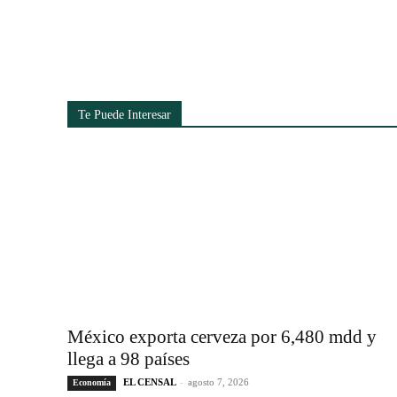
Cuota
Te Puede Interesar
México exporta cerveza por 6,480 mdd y
llega a 98 países
EL CENSAL
-
agosto 7, 2026
Economía