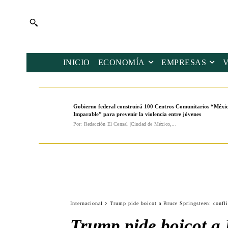
INICIO
ECONOMÍA
EMPRESAS
Gobierno federal construirá 100 Centros Comunitarios “Méxi
Imparable” para prevenir la violencia entre jóvenes
Por: Redacción El Censal |Ciudad de México,...
Internacional
Trump pide boicot a Bruce Springsteen: confli
Trump pide boicot a 