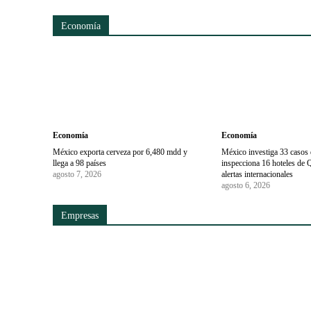
Economía
Economía
Economía
México exporta cerveza por 6,480 mdd y
México investiga 33 casos d
llega a 98 países
inspecciona 16 hoteles de 
agosto 7, 2026
alertas internacionales
agosto 6, 2026
Empresas