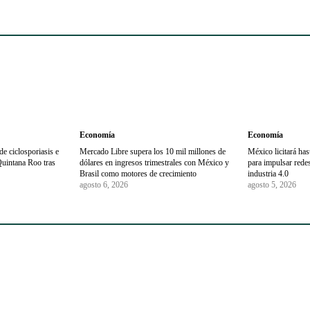
Economía
Economía
e ciclosporiasis e
Mercado Libre supera los 10 mil millones de
México licitará ha
Quintana Roo tras
dólares en ingresos trimestrales con México y
para impulsar redes 
Brasil como motores de crecimiento
industria 4.0
agosto 6, 2026
agosto 5, 2026