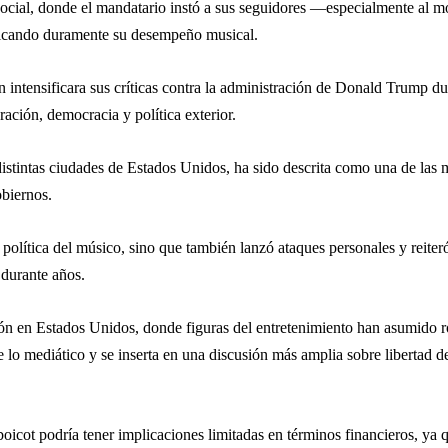
d social, donde el mandatario instó a sus seguidores —especialmente al
riticando duramente su desempeño musical.
n
intensificara sus críticas contra la administración de
Donald Trump
dur
ción, democracia y política exterior.
stintas ciudades de Estados Unidos, ha sido descrita como una de las má
obiernos.
política del músico, sino que también lanzó ataques personales y reiter
 durante años.
ión en Estados Unidos, donde figuras del entretenimiento han asumido ro
 lo mediático y se inserta en una discusión más amplia sobre libertad de
icot podría tener implicaciones limitadas en términos financieros, ya q