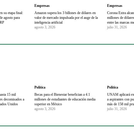
Empresas
Empresas
en su etapa final:
Amazon supera los 3 billones de dólares en
Corona Extra alcan
 de agosto para
valor de mercado impulsada por el auge de la
millones de dólares
URP
inteligencia artificial
entre las marcas m
agosto 3, 2026
julio 31, 2026
Política
Política
asta 15 mil
Becas para el Bienestar benefician a 4.1
UNAM aplicará exa
nes decomisados a
millones de estudiantes de educación media
a aspirantes con pun
tados Unidos
superior en México
más de 158 mil pr
agosto 3, 2026
julio 31, 2026