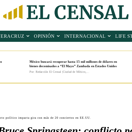
VERACRUZ
OPINIÓN
INTERNACIONAL
LIFE S
co
México buscará recuperar hasta 15 mil millones de dólares en
bienes decomisados a “El Mayo” Zambada en Estados Unidos
Por: Redacción El Censal |Ciudad de México,...
cto político impacta gira con más de 20 conciertos en EE.UU.
Bruce Springsteen: conflicto po