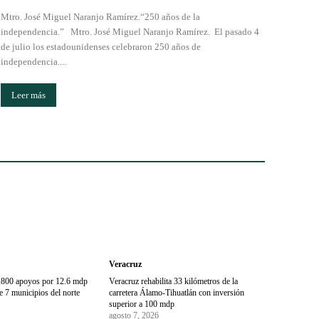
Mtro. José Miguel Naranjo Ramírez.“250 años de la
independencia.” Mtro. José Miguel Naranjo Ramírez. El pasado 4
de julio los estadounidenses celebraron 250 años de
independencia....
Leer más
Veracruz
1,800 apoyos por 12.6 mdp
Veracruz rehabilita 33 kilómetros de la
 7 municipios del norte
carretera Álamo-Tihuatlán con inversión
superior a 100 mdp
agosto 7, 2026