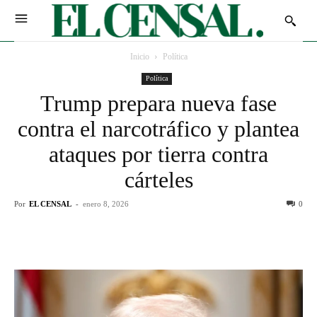
Inicio
Política
Política
Trump prepara nueva fase
contra el narcotráfico y plantea
ataques por tierra contra
cárteles
Por
EL CENSAL
-
enero 8, 2026
0