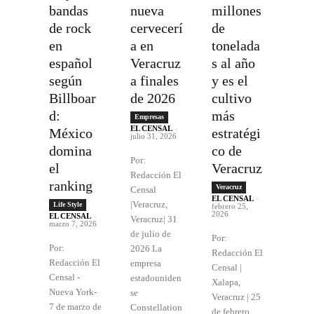
bandas
nueva
millones
de rock
cervecerí
de
en
a en
tonelada
español
Veracruz
s al año
según
a finales
y es el
Billboar
de 2026
cultivo
d:
más
Empresas
EL CENSAL
-
México
estratégi
julio 31, 2026
domina
co de
Por:
el
Veracruz
Redacción El
ranking
Veracruz
Censal
EL CENSAL
-
|Veracruz,
Life Style
febrero 25,
2026
EL CENSAL
-
Veracruz| 31
marzo 7, 2026
de julio de
Por:
Por:
2026 La
Redacción El
Redacción El
empresa
Censal |
Censal -
estadouniden
Xalapa,
Nueva York-
se
Veracruz | 25
7 de marzo de
Constellation
de febrero