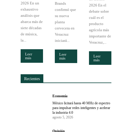
2026 En un
Brands
2026 En el
exhaustivo
confirmó que
debate sobre
análisis que
su nueva
cuál es el
abarca más de
planta
producto
siete décadas
cervecera en
agrícola más
de música,
Veracruz
importante de
la...
iniciará...
Veracruz,...
Leer
Leer
Leer
más
más
más
Recientes
Economía
México licitará hasta 40 MHz de espectro
para impulsar redes inteligentes y acelerar
la industria 4.0
agosto 5, 2026
Opinión