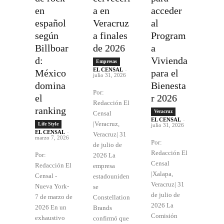
en
a en
acceder
español
Veracruz
al
según
a finales
Program
Billboar
de 2026
a
d:
Vivienda
Empresas
EL CENSAL
-
México
para el
julio 31, 2026
domina
Bienesta
Por:
el
r 2026
Redacción El
ranking
Veracruz
Censal
EL CENSAL
-
|Veracruz,
Life Style
julio 31, 2026
EL CENSAL
-
Veracruz| 31
marzo 7, 2026
Por:
de julio de
Redacción El
Por:
2026 La
Censal
Redacción El
empresa
|Xalapa,
Censal -
estadouniden
Veracruz| 31
Nueva York-
se
de julio de
7 de marzo de
Constellation
2026 La
2026 En un
Brands
Comisión
exhaustivo
confirmó que