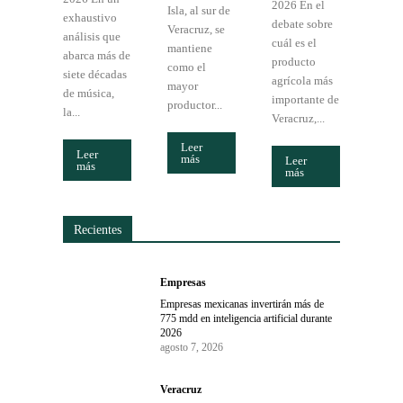
2026 En el
Isla, al sur de
exhaustivo
debate sobre
Veracruz, se
análisis que
cuál es el
mantiene
abarca más de
producto
como el
siete décadas
agrícola más
mayor
de música,
importante de
productor...
la...
Veracruz,...
Leer
Leer
más
Leer
más
más
Recientes
Empresas
Empresas mexicanas invertirán más de
775 mdd en inteligencia artificial durante
2026
agosto 7, 2026
Veracruz