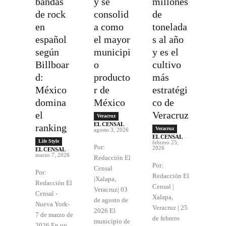
bandas
y se
millones
de rock
consolid
de
en
a como
tonelada
español
el mayor
s al año
según
municipi
y es el
Billboar
o
cultivo
d:
producto
más
México
r de
estratégi
domina
México
co de
el
Veracruz
Veracruz
EL CENSAL
-
ranking
Veracruz
agosto 3, 2026
EL CENSAL
-
Life Style
febrero 25,
Por:
2026
EL CENSAL
-
marzo 7, 2026
Redacción El
Por:
Censal
Por:
Redacción El
|Xalapa,
Redacción El
Censal |
Veracruz| 03
Censal -
Xalapa,
de agosto de
Nueva York-
Veracruz | 25
2026 El
7 de marzo de
de febrero
municipio de
2026 En un