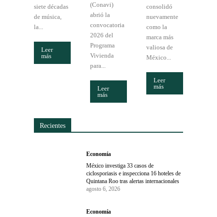
(Conavi)
siete décadas
consolidó
abrió la
de música,
nuevamente
convocatoria
la...
como la
2026 del
marca más
Programa
valiosa de
Leer
Vivienda
más
México...
para...
Leer
más
Leer
más
Recientes
Economía
México investiga 33 casos de
ciclosporiasis e inspecciona 16 hoteles de
Quintana Roo tras alertas internacionales
agosto 6, 2026
Economía