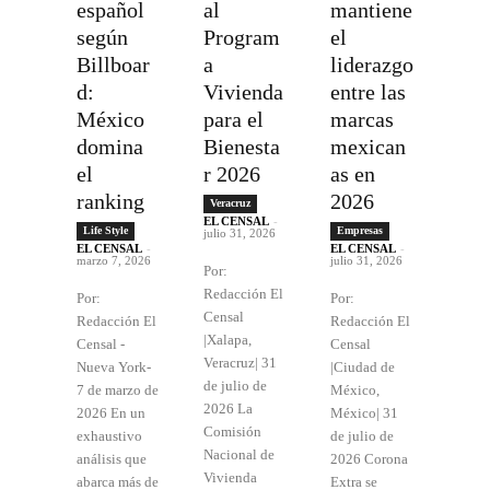
español
al
mantiene
según
Program
el
Billboar
a
liderazgo
d:
Vivienda
entre las
México
para el
marcas
domina
Bienesta
mexican
el
r 2026
as en
ranking
2026
Veracruz
EL CENSAL
-
Life Style
Empresas
julio 31, 2026
EL CENSAL
-
EL CENSAL
-
marzo 7, 2026
julio 31, 2026
Por:
Redacción El
Por:
Por:
Censal
Redacción El
Redacción El
|Xalapa,
Censal -
Censal
Veracruz| 31
Nueva York-
|Ciudad de
de julio de
7 de marzo de
México,
2026 La
2026 En un
México| 31
Comisión
exhaustivo
de julio de
Nacional de
análisis que
2026 Corona
Vivienda
abarca más de
Extra se