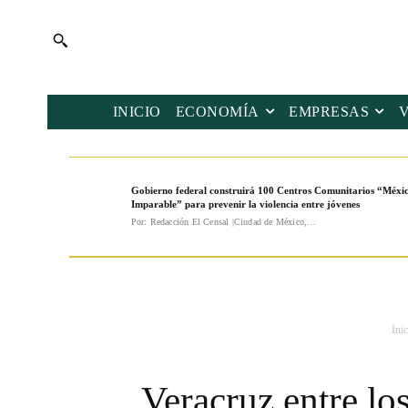
INICIO
ECONOMÍA
EMPRESAS
Gobierno federal construirá 100 Centros Comunitarios “Méxi
Imparable” para prevenir la violencia entre jóvenes
Por: Redacción El Censal |Ciudad de México,...
Inic
Veracruz entre lo