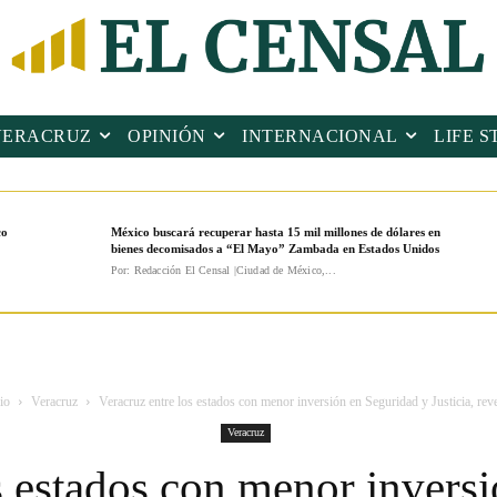
VERACRUZ
OPINIÓN
INTERNACIONAL
LIFE S
co
México buscará recuperar hasta 15 mil millones de dólares en
bienes decomisados a “El Mayo” Zambada en Estados Unidos
Por: Redacción El Censal |Ciudad de México,...
io
Veracruz
Veracruz entre los estados con menor inversión en Seguridad y Justicia, revel
Veracruz
s estados con menor invers