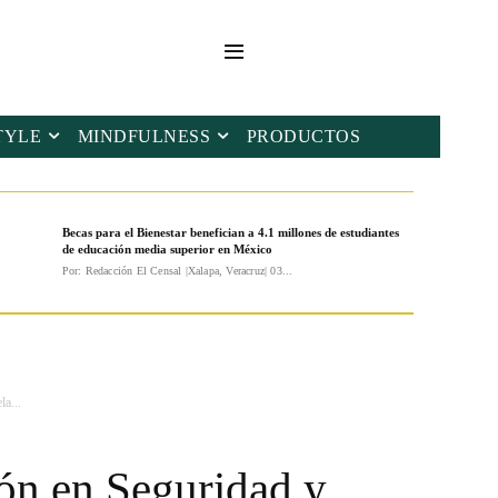
TYLE
MINDFULNESS
PRODUCTOS
Becas para el Bienestar benefician a 4.1 millones de estudiantes
de educación media superior en México
Por: Redacción El Censal |Xalapa, Veracruz| 03...
a...
ión en Seguridad y