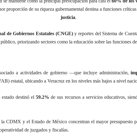
d se mantiene como la principal preocupación para casi el
60% de los 
or proporción de su riqueza gubernamental destina a funciones crítica
justicia
.
al de Gobiernos Estatales (CNGE)
y reportes del Sistema de Cuent
 público, priorizando sectores como la educación sobre las funciones de
sociado a actividades de gobierno —que incluye administración,
im
B) estatal, ubicando a Veracruz en los niveles más bajos a nivel nacio
 estado destinó el
59.2%
de sus recursos a servicios educativos, sien
la CDMX y el Estado de México concentran el mayor presupuesto par
operatividad de juzgados y fiscalías.