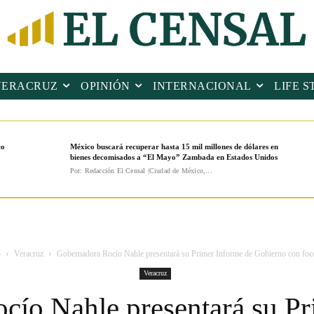
VERACRUZ
OPINIÓN
INTERNACIONAL
LIFE S
co
México buscará recuperar hasta 15 mil millones de dólares en
bienes decomisados a “El Mayo” Zambada en Estados Unidos
Por: Redacción El Censal |Ciudad de México,...
o
Veracruz
Gobernadora Rocío Nahle presentará su Primer Informe de Gobierno con foco
Veracruz
cío Nahle presentará su Pr