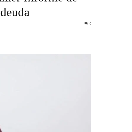
 deuda
0