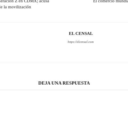
eneración Z en CDMX; acusa
El comercio mundial
de la movilización
EL CENSAL
https://elcensal.com
DEJA UNA RESPUESTA