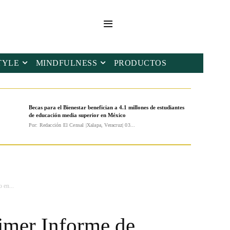
TYLE
MINDFULNESS
PRODUCTOS
Becas para el Bienestar benefician a 4.1 millones de estudiantes
de educación media superior en México
Por: Redacción El Censal |Xalapa, Veracruz| 03...
 en...
imer Informe de