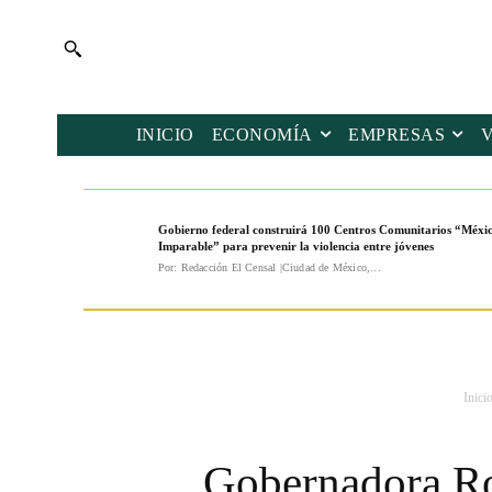
INICIO
ECONOMÍA
EMPRESAS
Gobierno federal construirá 100 Centros Comunitarios “Méxi
Imparable” para prevenir la violencia entre jóvenes
Por: Redacción El Censal |Ciudad de México,...
Inici
Gobernadora Ro