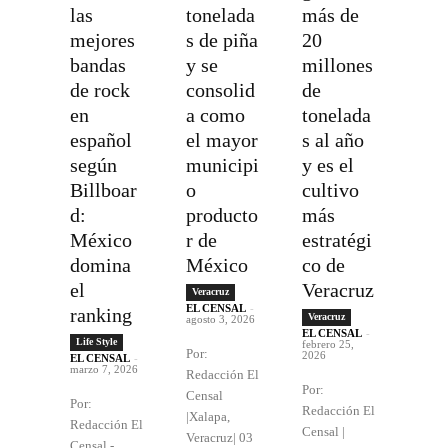
las
tonelada
más de
mejores
s de piña
20
bandas
y se
millones
de rock
consolid
de
en
a como
tonelada
español
el mayor
s al año
según
municipi
y es el
Billboar
o
cultivo
d:
producto
más
México
r de
estratégi
domina
México
co de
el
Veracruz
Veracruz
EL CENSAL
-
ranking
Veracruz
agosto 3, 2026
EL CENSAL
-
Life Style
febrero 25,
Por:
2026
EL CENSAL
-
marzo 7, 2026
Redacción El
Por:
Censal
Por:
Redacción El
|Xalapa,
Redacción El
Censal |
Veracruz| 03
Censal -