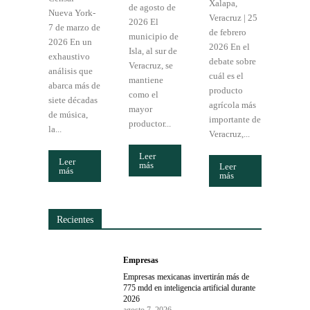
Xalapa,
de agosto de
Nueva York-
Veracruz | 25
2026 El
7 de marzo de
de febrero
municipio de
2026 En un
2026 En el
Isla, al sur de
exhaustivo
debate sobre
Veracruz, se
análisis que
cuál es el
mantiene
abarca más de
producto
como el
siete décadas
agrícola más
mayor
de música,
importante de
productor...
la...
Veracruz,...
Leer
Leer
más
Leer
más
más
Recientes
Empresas
Empresas mexicanas invertirán más de
775 mdd en inteligencia artificial durante
2026
agosto 7, 2026