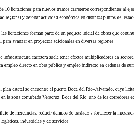
 10 licitaciones para nuevos tramos carreteros correspondientes al eje
idad regional y detonar actividad económica en distintos puntos del estad
as licitaciones forman parte de un paquete inicial de obras que conti
l para avanzar en proyectos adicionales en diversas regiones.
 infraestructura carretera suele tener efectos multiplicadores en sector
era empleo directo en obra pública y empleo indirecto en cadenas de sum
del plan estatal se encuentra el puente Boca del Río–Alvarado, cuya licit
d en la zona conurbada Veracruz–Boca del Río, uno de los corredores 
flujo de mercancías, reducir tiempos de traslado y fortalecer la integraci
ogísticas, industriales y de servicios.