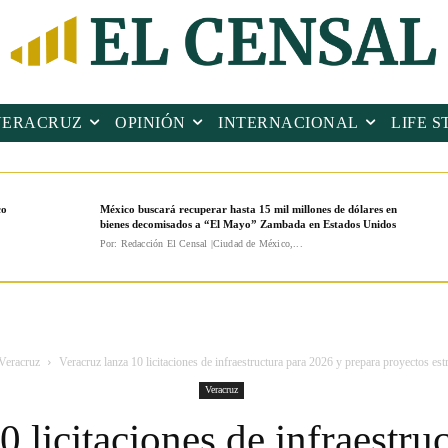
VERACRUZ
OPINIÓN
INTERNACIONAL
LIFE S
co
México buscará recuperar hasta 15 mil millones de dólares en
bienes decomisados a “El Mayo” Zambada en Estados Unidos
Por: Redacción El Censal |Ciudad de México,...
Veracruz
Veracruz lanza 10 licitaciones de infraestructura para 2026 y prepara proyectos estr
Veracruz
0 licitaciones de infraestru