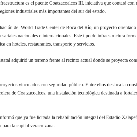
nfraestructura es el puente Coatzacoalcos III, iniciativa que contará c
egiones industriales más importantes del sur del estado.
pliación del World Trade Center de Boca del Río, un proyecto orientado
sariales nacionales e internacionales. Este tipo de infraestructura form
 en hoteles, restaurantes, transporte y servicios.
estatal adquirió un terreno frente al recinto actual donde se proyecta c
royectos vinculados con seguridad pública. Entre ellos destaca la con
era de Coatzacoalcos, una instalación tecnológica destinada a fortale
 informó que ya fue licitada la rehabilitación integral del Estadio Xala
 para la capital veracruzana.