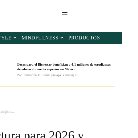
TYLE
MINDFULNESS
PRODUCTOS
Becas para el Bienestar benefician a 4.1 millones de estudiantes
de educación media superior en México
Por: Redacción El Censal |Xalapa, Veracruz| 03...
atégicos...
ctura para 2026 y