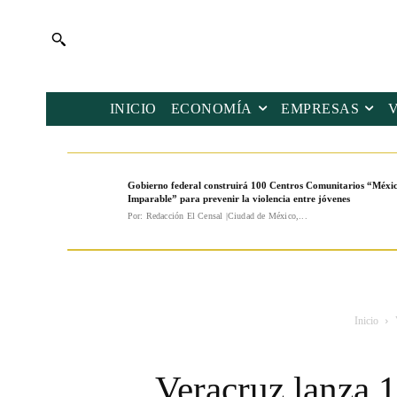
INICIO
ECONOMÍA
EMPRESAS
Gobierno federal construirá 100 Centros Comunitarios “Méxi
Imparable” para prevenir la violencia entre jóvenes
Por: Redacción El Censal |Ciudad de México,...
Inicio
Veracruz lanza 1