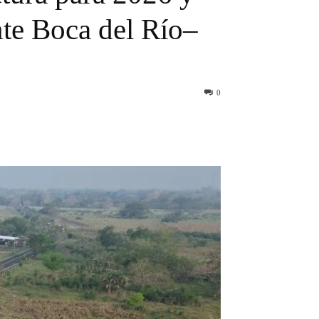
nte Boca del Río–
0