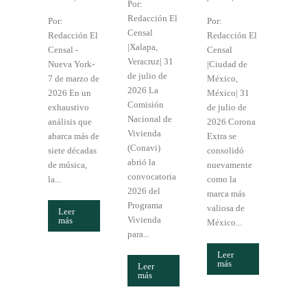
Por:
Redacción El
Por:
Por:
Censal
Redacción El
Redacción El
|Xalapa,
Censal -
Censal
Veracruz| 31
Nueva York-
|Ciudad de
de julio de
7 de marzo de
México,
2026 La
2026 En un
México| 31
Comisión
exhaustivo
de julio de
Nacional de
análisis que
2026 Corona
Vivienda
abarca más de
Extra se
(Conavi)
siete décadas
consolidó
abrió la
de música,
nuevamente
convocatoria
la...
como la
2026 del
marca más
Programa
valiosa de
Leer
Vivienda
más
México...
para...
Leer
más
Leer
más