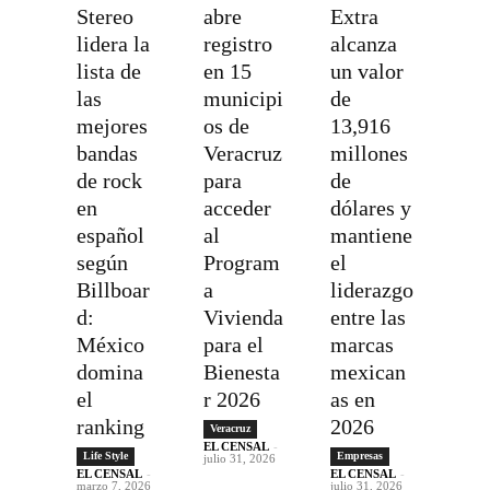
Stereo
abre
Extra
lidera la
registro
alcanza
lista de
en 15
un valor
las
municipi
de
mejores
os de
13,916
bandas
Veracruz
millones
de rock
para
de
en
acceder
dólares y
español
al
mantiene
según
Program
el
Billboar
a
liderazgo
d:
Vivienda
entre las
México
para el
marcas
domina
Bienesta
mexican
el
r 2026
as en
ranking
2026
Veracruz
EL CENSAL
-
Life Style
Empresas
julio 31, 2026
EL CENSAL
-
EL CENSAL
-
marzo 7, 2026
julio 31, 2026