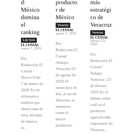
d:
producto
más
México
r de
estratégi
domina
México
co de
el
Veracruz
Veracruz
EL CENSAL
-
ranking
Veracruz
agosto 3, 2026
EL CENSAL
-
Life Style
febrero 25,
Por:
2026
EL CENSAL
-
marzo 7, 2026
Redacción El
Por:
Censal
Por:
Redacción El
|Xalapa,
Redacción El
Censal |
Veracruz| 03
Censal -
Xalapa,
de agosto de
Nueva York-
Veracruz | 25
2026 El
7 de marzo de
de febrero
municipio de
2026 En un
2026 En el
Isla, al sur de
exhaustivo
debate sobre
Veracruz, se
análisis que
cuál es el
mantiene
abarca más de
producto
como el
siete décadas
agrícola más
mayor
de música,
importante de
productor...
la...
Veracruz,...