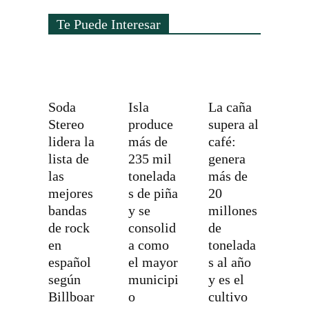
Te Puede Interesar
Soda
Isla
La caña
Stereo
produce
supera al
lidera la
más de
café:
lista de
235 mil
genera
las
tonelada
más de
mejores
s de piña
20
bandas
y se
millones
de rock
consolid
de
en
a como
tonelada
español
el mayor
s al año
según
municipi
y es el
Billboar
o
cultivo