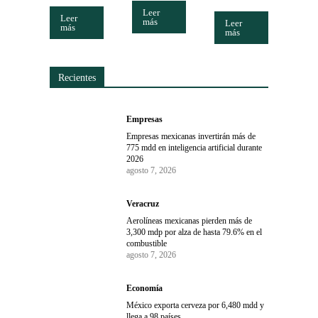
Leer
Leer
más
Leer
más
más
Recientes
Empresas
Empresas mexicanas invertirán más de
775 mdd en inteligencia artificial durante
2026
agosto 7, 2026
Veracruz
Aerolíneas mexicanas pierden más de
3,300 mdp por alza de hasta 79.6% en el
combustible
agosto 7, 2026
Economía
México exporta cerveza por 6,480 mdd y
llega a 98 países