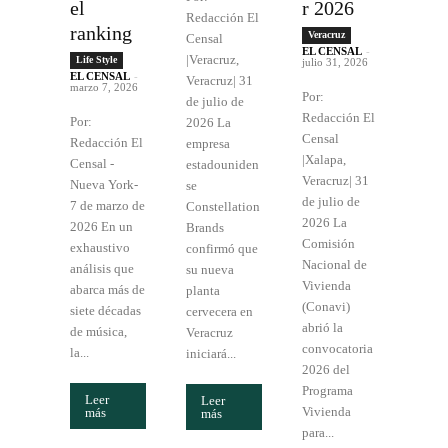
el
r 2026
Redacción El
ranking
Veracruz
Censal
EL CENSAL
-
|Veracruz,
Life Style
julio 31, 2026
EL CENSAL
-
Veracruz| 31
marzo 7, 2026
Por:
de julio de
Redacción El
Por:
2026 La
Censal
Redacción El
empresa
|Xalapa,
Censal -
estadouniden
Veracruz| 31
Nueva York-
se
de julio de
7 de marzo de
Constellation
2026 La
2026 En un
Brands
Comisión
exhaustivo
confirmó que
Nacional de
análisis que
su nueva
Vivienda
abarca más de
planta
(Conavi)
siete décadas
cervecera en
abrió la
de música,
Veracruz
convocatoria
la...
iniciará...
2026 del
Programa
Leer
Leer
Vivienda
más
más
para...