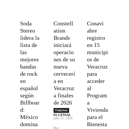
Soda
Constell
Conavi
Stereo
ation
abre
lidera la
Brands
registro
lista de
iniciará
en 15
las
operacio
municipi
mejores
nes de su
os de
bandas
nueva
Veracruz
de rock
cervecerí
para
en
a en
acceder
español
Veracruz
al
según
a finales
Program
Billboar
de 2026
a
d:
Vivienda
Empresas
EL CENSAL
-
México
para el
julio 31, 2026
domina
Bienesta
Por: