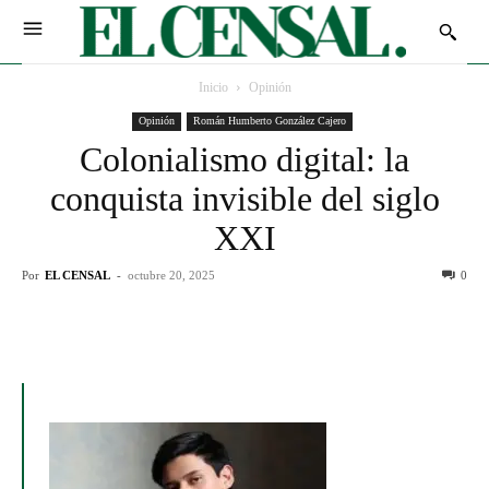
Inicio
Opinión
Opinión
Román Humberto González Cajero
Colonialismo digital: la
conquista invisible del siglo
XXI
Por
EL CENSAL
-
octubre 20, 2025
0