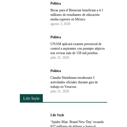
Política
Becas para el Bienestar benefician a 4.1
millones de estudiantes de educación
media superior en México
agosto 3, 2026
Política
UNAM aplicará examen presencial de
control a aspirantes con puntajes atípicos
tras revisar más de 158 mil pruebas
julio 31, 2026
Política
Claudia Sheinbaum encabezará 3
actividades oficiales durante gira de
trabajo en Veracruz
julio 31, 2026
Life Style
Life Style
‘Spider-Man: Brand New Day’ recauda
927 millones de dólares y logra el