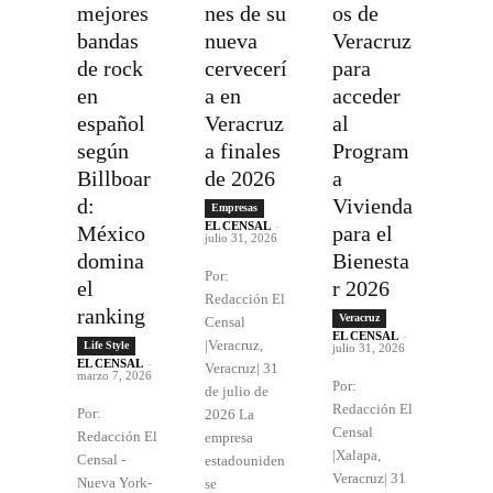
mejores
nes de su
os de
bandas
nueva
Veracruz
de rock
cervecerí
para
en
a en
acceder
español
Veracruz
al
según
a finales
Program
Billboar
de 2026
a
d:
Vivienda
Empresas
EL CENSAL
-
México
para el
julio 31, 2026
domina
Bienesta
Por:
el
r 2026
Redacción El
ranking
Veracruz
Censal
EL CENSAL
-
|Veracruz,
Life Style
julio 31, 2026
EL CENSAL
-
Veracruz| 31
marzo 7, 2026
Por:
de julio de
Redacción El
Por:
2026 La
Censal
Redacción El
empresa
|Xalapa,
Censal -
estadouniden
Veracruz| 31
Nueva York-
se