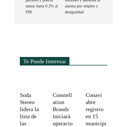
partidos y podría
millones y aumenta la
sumar hasta 0.2% al
alarma por empleo y
PIB
desigualdad
Te Puede Interesar
Soda
Constell
Conavi
Stereo
ation
abre
lidera la
Brands
registro
lista de
iniciará
en 15
las
operacio
municipi