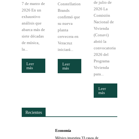
de julio de
7 de marzo de
Constellation
2026 La
2026 En un
Brands
Comisión
exhaustivo
confirmó que
Nacional de
análisis que
su nueva
Vivienda
abarca más de
planta
(Conavi)
siete décadas
cervecera en
abrió la
de música,
Veracruz
convocatoria
la...
iniciará...
2026 del
Programa
Leer
Leer
Vivienda
más
más
para...
Leer
más
Recientes
Economía
México investiga 33 casos de