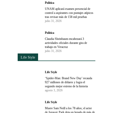
Política
UNAM aplicará examen presencial de
control a aspirantes con puntajes atípicos
tras revisar más de 158 mil pruebas
julio 31, 2026
Política
Claudia Sheinbaum encabezará 3
actividades oficiales durante gira de
trabajo en Veracruz
julio 31, 2026
Life Style
Life Style
‘Spider-Man: Brand New Day’ recauda
927 millones de dólares y logra el
segundo mejor estreno de la historia
agosto 3, 2026
Life Style
Muere Sam Neill a los 78 años; el actor
de Jurassic Park deja un legado de más de