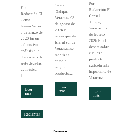
Por:
Censal
Por:
Redacción El
|Xalapa,
Redacción El
Censal |
Veracruz| 03
Censal -
Xalapa,
de agosto de
Nueva York-
Veracruz | 25
2026 El
7 de marzo de
de febrero
municipio de
2026 En un
2026 En el
Isla, al sur de
exhaustivo
debate sobre
Veracruz, se
análisis que
cuál es el
mantiene
abarca más de
producto
como el
siete décadas
agrícola más
mayor
de música,
importante de
productor...
la...
Veracruz,...
Leer
Leer
más
Leer
más
más
Recientes
Empresas