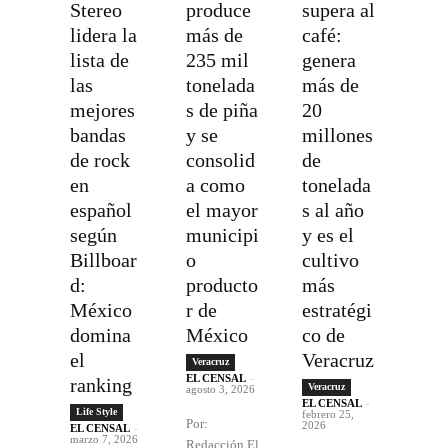
Stereo
produce
supera al
lidera la
más de
café:
lista de
235 mil
genera
las
tonelada
más de
mejores
s de piña
20
bandas
y se
millones
de rock
consolid
de
en
a como
tonelada
español
el mayor
s al año
según
municipi
y es el
Billboar
o
cultivo
d:
producto
más
México
r de
estratégi
domina
México
co de
el
Veracruz
Veracruz
EL CENSAL
-
ranking
Veracruz
agosto 3, 2026
EL CENSAL
-
Life Style
febrero 25,
Por:
2026
EL CENSAL
-
marzo 7, 2026
Redacción El