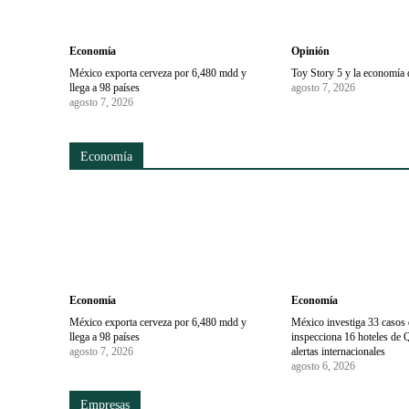
Economía
Opinión
México exporta cerveza por 6,480 mdd y
Toy Story 5 y la economía 
llega a 98 países
agosto 7, 2026
agosto 7, 2026
Economía
Economía
Economía
México exporta cerveza por 6,480 mdd y
México investiga 33 casos d
llega a 98 países
inspecciona 16 hoteles de 
agosto 7, 2026
alertas internacionales
agosto 6, 2026
Empresas