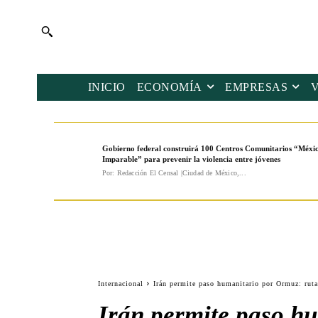
INICIO
ECONOMÍA
EMPRESAS
Gobierno federal construirá 100 Centros Comunitarios “Méxi
Imparable” para prevenir la violencia entre jóvenes
Por: Redacción El Censal |Ciudad de México,...
Internacional
Irán permite paso humanitario por Ormuz: ruta
Irán permite paso hu