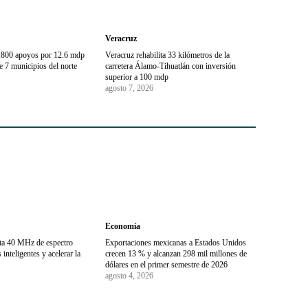
Veracruz
1,800 apoyos por 12.6 mdp
Veracruz rehabilita 33 kilómetros de la
 7 municipios del norte
carretera Álamo-Tihuatlán con inversión
superior a 100 mdp
agosto 7, 2026
Economía
sta 40 MHz de espectro
Exportaciones mexicanas a Estados Unidos
inteligentes y acelerar la
crecen 13 % y alcanzan 298 mil millones de
dólares en el primer semestre de 2026
agosto 4, 2026