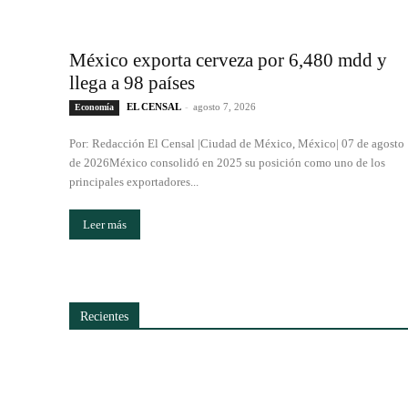
México exporta cerveza por 6,480 mdd y
llega a 98 países
EL CENSAL
-
agosto 7, 2026
Economía
Por: Redacción El Censal |Ciudad de México, México| 07 de agosto
de 2026México consolidó en 2025 su posición como uno de los
principales exportadores...
Leer más
Recientes