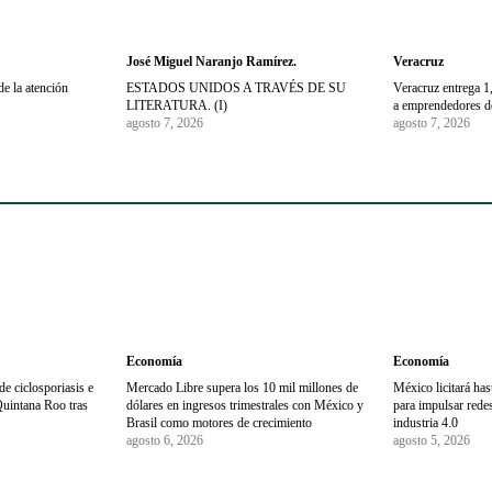
José Miguel Naranjo Ramírez.
Veracruz
de la atención
ESTADOS UNIDOS A TRAVÉS DE SU
Veracruz entrega 
LITERATURA. (I)
a emprendedores de
agosto 7, 2026
agosto 7, 2026
Economía
Economía
e ciclosporiasis e
Mercado Libre supera los 10 mil millones de
México licitará ha
Quintana Roo tras
dólares en ingresos trimestrales con México y
para impulsar redes 
Brasil como motores de crecimiento
industria 4.0
agosto 6, 2026
agosto 5, 2026