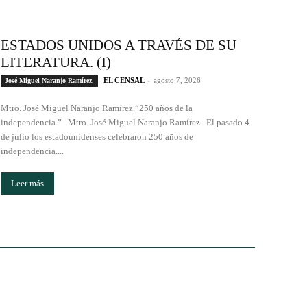
ESTADOS UNIDOS A TRAVÉS DE SU
LITERATURA. (I)
EL CENSAL
-
agosto 7, 2026
José Miguel Naranjo Ramírez.
Mtro. José Miguel Naranjo Ramírez.“250 años de la
independencia.” Mtro. José Miguel Naranjo Ramírez. El pasado 4
de julio los estadounidenses celebraron 250 años de
independencia....
Leer más