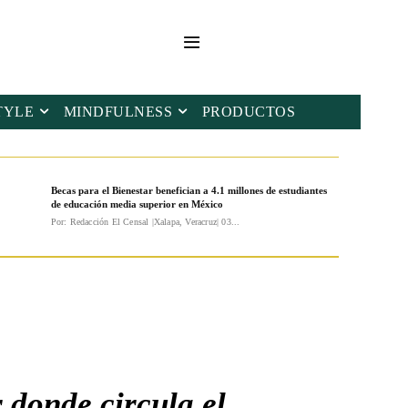
TYLE
MINDFULNESS
PRODUCTOS
Becas para el Bienestar benefician a 4.1 millones de estudiantes
de educación media superior en México
Por: Redacción El Censal |Xalapa, Veracruz| 03...
 donde circula el