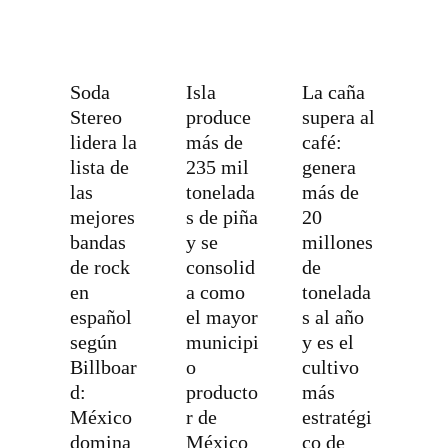
Soda
Isla
La caña
Stereo
produce
supera al
lidera la
más de
café:
lista de
235 mil
genera
las
tonelada
más de
mejores
s de piña
20
bandas
y se
millones
de rock
consolid
de
en
a como
tonelada
español
el mayor
s al año
según
municipi
y es el
Billboar
o
cultivo
d:
producto
más
México
r de
estratégi
domina
México
co de