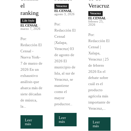
el
Veracruz
Veracruz
EL CENSAL
-
ranking
Veracruz
agosto 3, 2026
EL CENSAL
-
Life Style
febrero 25,
Por:
2026
EL CENSAL
-
marzo 7, 2026
Redacción El
Por:
Censal
Por:
Redacción El
|Xalapa,
Redacción El
Censal |
Veracruz| 03
Censal -
Xalapa,
de agosto de
Nueva York-
Veracruz | 25
2026 El
7 de marzo de
de febrero
municipio de
2026 En un
2026 En el
Isla, al sur de
exhaustivo
debate sobre
Veracruz, se
análisis que
cuál es el
mantiene
abarca más de
producto
como el
siete décadas
agrícola más
mayor
de música,
importante de
productor...
la...
Veracruz,...
Leer
Leer
más
Leer
más
más