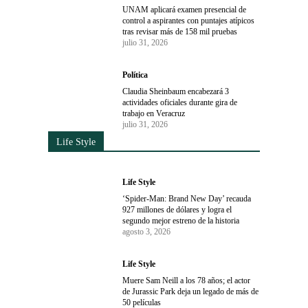
UNAM aplicará examen presencial de
control a aspirantes con puntajes atípicos
tras revisar más de 158 mil pruebas
julio 31, 2026
Política
Claudia Sheinbaum encabezará 3
actividades oficiales durante gira de
trabajo en Veracruz
julio 31, 2026
Life Style
Life Style
‘Spider-Man: Brand New Day’ recauda
927 millones de dólares y logra el
segundo mejor estreno de la historia
agosto 3, 2026
Life Style
Muere Sam Neill a los 78 años; el actor
de Jurassic Park deja un legado de más de
50 películas