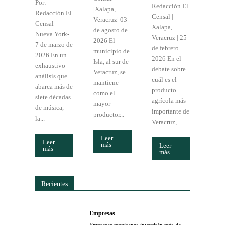
Por:
Redacción El
|Xalapa,
Redacción El
Censal |
Veracruz| 03
Censal -
Xalapa,
de agosto de
Nueva York-
Veracruz | 25
2026 El
7 de marzo de
de febrero
municipio de
2026 En un
2026 En el
Isla, al sur de
exhaustivo
debate sobre
Veracruz, se
análisis que
cuál es el
mantiene
abarca más de
producto
como el
siete décadas
agrícola más
mayor
de música,
importante de
productor...
la...
Veracruz,...
Leer
Leer
más
Leer
más
más
Recientes
Empresas