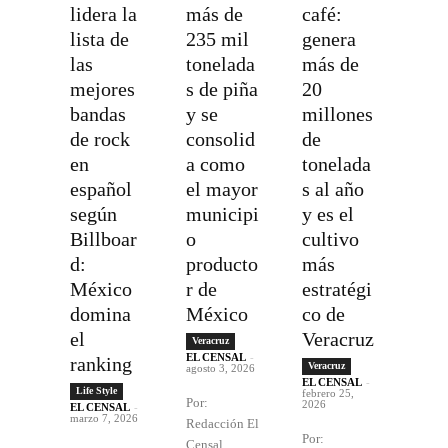
lidera la
más de
café:
lista de
235 mil
genera
las
tonelada
más de
mejores
s de piña
20
bandas
y se
millones
de rock
consolid
de
en
a como
tonelada
español
el mayor
s al año
según
municipi
y es el
Billboar
o
cultivo
d:
producto
más
México
r de
estratégi
domina
México
co de
el
Veracruz
Veracruz
EL CENSAL
-
ranking
Veracruz
agosto 3, 2026
EL CENSAL
-
Life Style
febrero 25,
Por:
2026
EL CENSAL
-
marzo 7, 2026
Redacción El
Por:
Censal