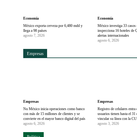
Economía
Economía
México exporta cerveza por 6,480 mdd y
México investiga 33 casos d
llega a 98 países
inspecciona 16 hoteles de 
agosto 7, 2026
alertas internacionales
agosto 6, 2026
Empresas
Empresas
Empresas
Nu México inicia operaciones como banco
Registro de celulares entra 
con más de 15 millones de clientes y se
usuarios tienen hasta el 31
convierte en el mayor banco digital del país
vincular su línea con la C
agosto 6, 2026
agosto 3, 2026
Política