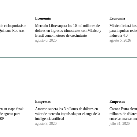
Economía
Economía
e ciclosporiasis e
Mercado Libre supera los 10 mil millones de
México licitará ha
Quintana Roo tras
dólares en ingresos trimestrales con México y
para impulsar redes 
Brasil como motores de crecimiento
industria 4.0
agosto 6, 2026
agosto 5, 2026
Empresas
Empresas
en su etapa final:
Amazon supera los 3 billones de dólares en
Corona Extra alcan
 de agosto para
valor de mercado impulsada por el auge de la
millones de dólares
URP
inteligencia artificial
entre las marcas m
agosto 3, 2026
julio 31, 2026