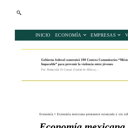
INICIO
ECONOMÍA
EMPRESAS
Gobierno federal construirá 100 Centros Comunitarios “Méxi
Imparable” para prevenir la violencia entre jóvenes
Por: Redacción El Censal |Ciudad de México,...
Economía
Economía mexicana permanece estancada y sin señ
Economía mexicana p