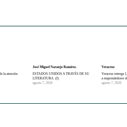
José Miguel Naranjo Ramírez.
Veracruz
de la atención
ESTADOS UNIDOS A TRAVÉS DE SU
Veracruz entrega 
LITERATURA. (I)
a emprendedores de
agosto 7, 2026
agosto 7, 2026