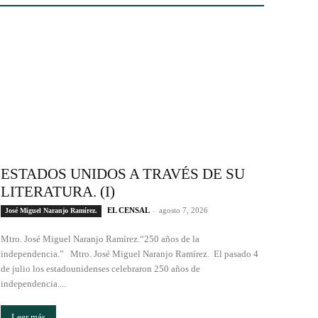
ESTADOS UNIDOS A TRAVÉS DE SU
LITERATURA. (I)
EL CENSAL
-
agosto 7, 2026
José Miguel Naranjo Ramírez.
Mtro. José Miguel Naranjo Ramírez.“250 años de la
independencia.” Mtro. José Miguel Naranjo Ramírez. El pasado 4
de julio los estadounidenses celebraron 250 años de
independencia....
Leer más