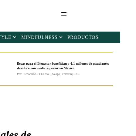
TYLE
MINDFULNESS
PRODUCTOS
Becas para el Bienestar benefician a 4.1 millones de estudiantes
de educación media superior en México
Por: Redacción El Censal |Xalapa, Veracruz| 03...
ales de