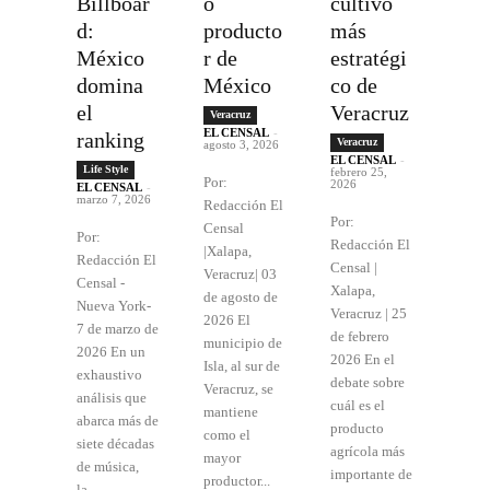
Billboar
o
cultivo
d:
producto
más
México
r de
estratégi
domina
México
co de
el
Veracruz
Veracruz
EL CENSAL
-
ranking
Veracruz
agosto 3, 2026
EL CENSAL
-
Life Style
febrero 25,
Por:
2026
EL CENSAL
-
marzo 7, 2026
Redacción El
Por:
Censal
Por:
Redacción El
|Xalapa,
Redacción El
Censal |
Veracruz| 03
Censal -
Xalapa,
de agosto de
Nueva York-
Veracruz | 25
2026 El
7 de marzo de
de febrero
municipio de
2026 En un
2026 En el
Isla, al sur de
exhaustivo
debate sobre
Veracruz, se
análisis que
cuál es el
mantiene
abarca más de
producto
como el
siete décadas
agrícola más
mayor
de música,
importante de
productor...
la...