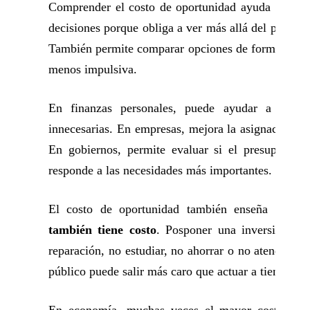
Comprender el costo de oportunidad ayuda a toma
decisiones porque obliga a ver más allá del precio 
También permite comparar opciones de forma más r
menos impulsiva.
En finanzas personales, puede ayudar a evita
innecesarias. En empresas, mejora la asignación de
En gobiernos, permite evaluar si el presupuesto 
responde a las necesidades más importantes.
El costo de oportunidad también enseña que
n
también tiene costo
. Posponer una inversión, re
reparación, no estudiar, no ahorrar o no atender u
público puede salir más caro que actuar a tiempo.
En economía, muchas veces el mayor costo no 