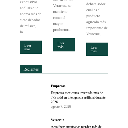
exhaustivo
debate sobre
Veracruz, se
análisis que
cuál es el
mantiene
abarca más de
producto
como el
siete décadas
agrícola más
mayor
de música,
importante de
productor...
la...
Veracruz,...
Leer
Leer
más
Leer
más
más
Recientes
Empresas
Empresas mexicanas invertirán más de
775 mdd en inteligencia artificial durante
2026
agosto 7, 2026
Veracruz
Aerolíneas mexicanas pierden más de