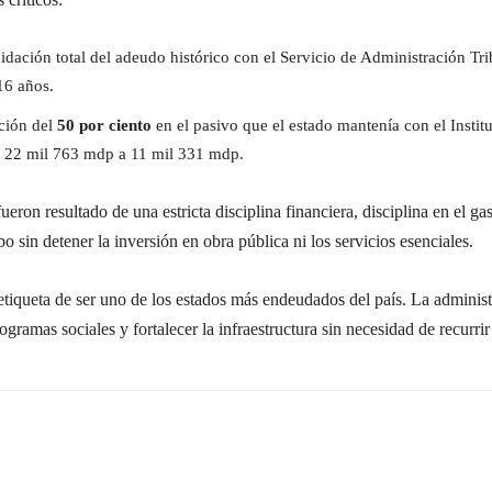
uidación total del adeudo histórico con el Servicio de Administración Tr
16 años.
ción del
50 por ciento
en el pasivo que el estado mantenía con el Instit
e 22 mil 763 mdp a 11 mil 331 mdp.
ron resultado de una estricta disciplina financiera, disciplina en el ga
 sin detener la inversión en obra pública ni los servicios esenciales.
tiqueta de ser uno de los estados más endeudados del país. La administ
rogramas sociales y fortalecer la infraestructura sin necesidad de recur