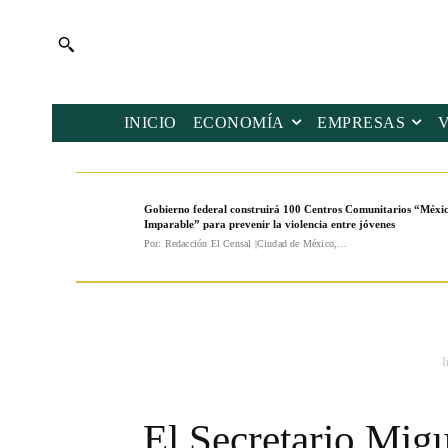
INICIO
ECONOMÍA
EMPRESAS
Gobierno federal construirá 100 Centros Comunitarios “Méxi
Imparable” para prevenir la violencia entre jóvenes
Por: Redacción El Censal |Ciudad de México,...
I
El Secretario Mig