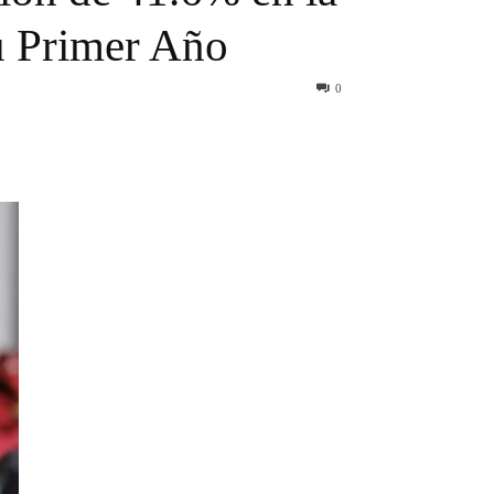
u Primer Año
0