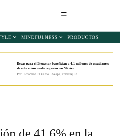
TYLE
MINDFULNESS
PRODUCTOS
Becas para el Bienestar benefician a 4.1 millones de estudiantes
de educación media superior en México
Por: Redacción El Censal |Xalapa, Veracruz| 03...
..
ión de 41.6% en la