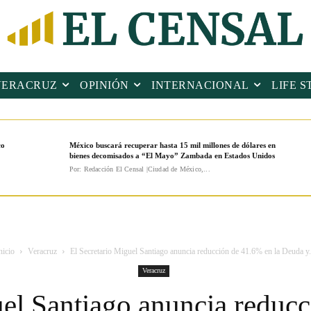
VERACRUZ
OPINIÓN
INTERNACIONAL
LIFE S
co
México buscará recuperar hasta 15 mil millones de dólares en
bienes decomisados a “El Mayo” Zambada en Estados Unidos
Por: Redacción El Censal |Ciudad de México,...
nicio
Veracruz
El Secretario Miguel Santiago anuncia reducción de 41.6% en la Deuda y.
Veracruz
uel Santiago anuncia reducc