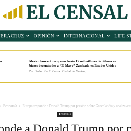
VERACRUZ
OPINIÓN
INTERNACIONAL
LIFE S
co
México buscará recuperar hasta 15 mil millones de dólares en
bienes decomisados a “El Mayo” Zambada en Estados Unidos
Por: Redacción El Censal |Ciudad de México,...
Economía
Europa responde a Donald Trump por presión sobre Groenlandia y analiza aran
Economía
onde a Donald Trump por p