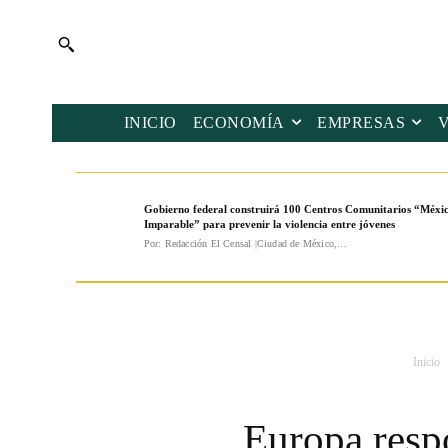
INICIO
ECONOMÍA
EMPRESAS
Gobierno federal construirá 100 Centros Comunitarios “Méxi
Imparable” para prevenir la violencia entre jóvenes
Por: Redacción El Censal |Ciudad de México,...
Inicio
Europa resp