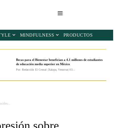
TYLE
MINDFULNESS
PRODUCTOS
Becas para el Bienestar benefician a 4.1 millones de estudiantes
de educación media superior en México
Por: Redacción El Censal |Xalapa, Veracruz| 03...
celes...
resión sobre